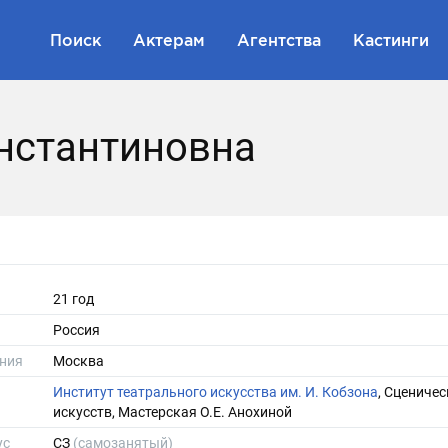
Поиск
Актерам
Агентства
Кастинги
нстантиновна
21 год
Россия
ния
Москва
Институт театрального искусства им. И. Кобзона
, Сценичес
искусств, Мастерская О.Е. Анохиной
ус
СЗ
(самозанятый)