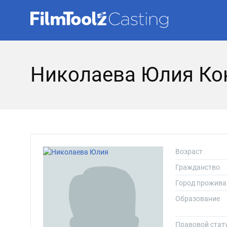
Николаева Юлия Ко
Возраст
Гражданство
Город прожива
Образование
Правовой стат