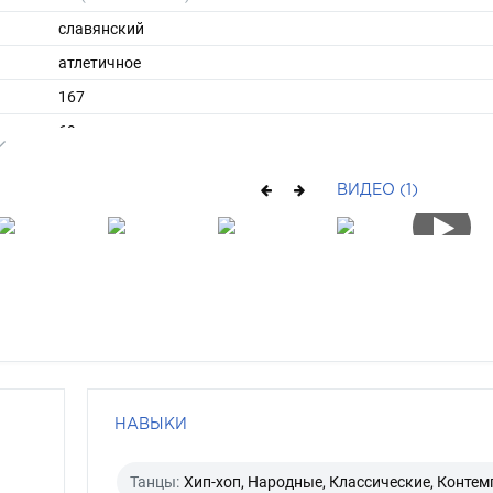
славянский
атлетичное
167
69
ы
46
ВИДЕО (1)
39
длинные
брюнет
карий
НАВЫКИ
Танцы:
Хип-хоп, Народные, Классические, Контем