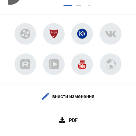
внести изменения
PDF