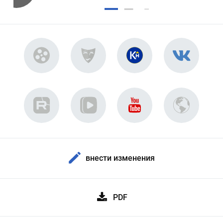
внести изменения
PDF