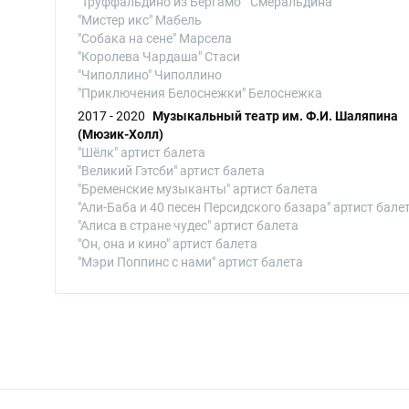
"Труффальдино из Бергамо " Смеральдина
"Мистер икс" Мабель
"Собака на сене" Марсела
"Королева Чардаша" Стаси
"Чиполлино" Чиполлино
"Приключения Белоснежки" Белоснежка
2017 - 2020
Музыкальный театр им. Ф.И. Шаляпина
(Мюзик-Холл)
"Шёлк" артист балета
"Великий Гэтсби" артист балета
"Бременские музыканты" артист балета
"Али-Баба и 40 песен Персидского базара" артист бале
"Алиса в стране чудес" артист балета
"Он, она и кино" артист балета
"Мэри Поппинс с нами" артист балета