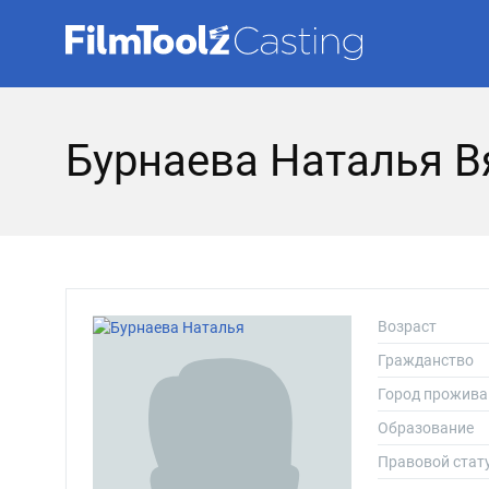
Бурнаева Наталья 
Возраст
Гражданство
Город прожива
Образование
Правовой стат