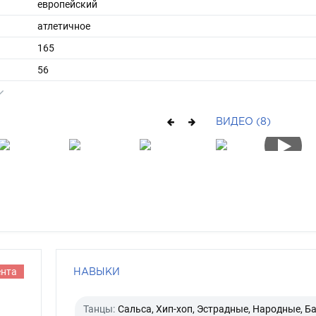
европейский
атлетичное
165
56
ы
42
37
ВИДЕО (8)
средние
брюнет
зеленый
ента
НАВЫКИ
Танцы:
Сальса, Хип-хоп, Эстрадные, Народные, Ба