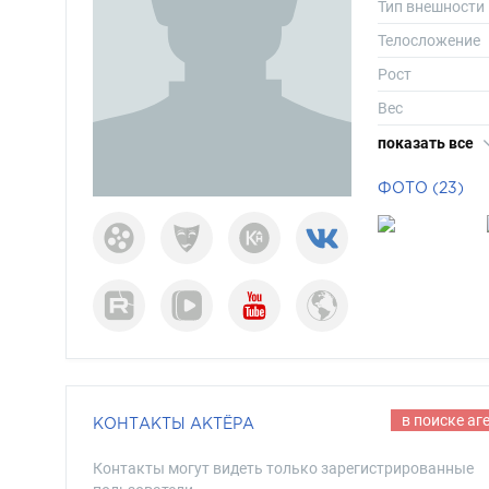
Тип внешности
Телосложение
Рост
Вес
Размер одежд
показать все
Размер обуви
ФОТО (23)
Длина волос
Цвет волос
Цвет глаз
в поиске аг
КОНТАКТЫ АКТЁРА
Контакты могут видеть только зарегистрированные