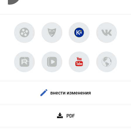
внести изменения
PDF