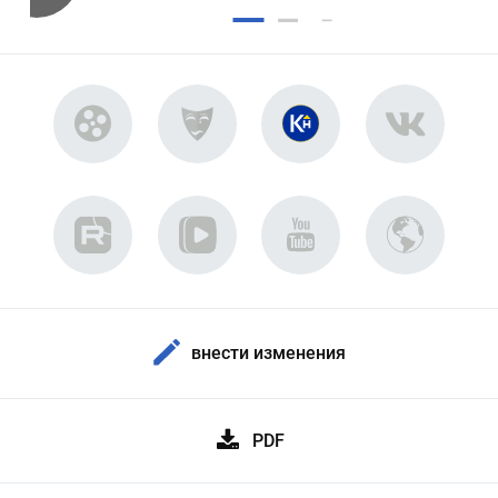
внести изменения
PDF