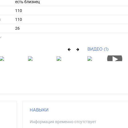
есть близнец
110
ы
110
26
длинные
русый
ВИДЕО (1)
голубой
НАВЫКИ
Информация временно отсутствует