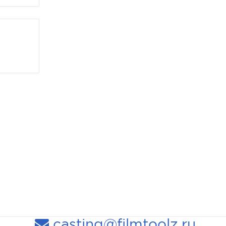
casting@filmtoolz.ru