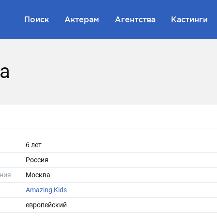
Поиск
Актерам
Агентства
Кастинги
а
6 лет
Россия
ния
Москва
Amazing Kids
европейский