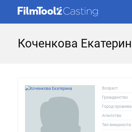
Коченкова Екатерин
Возраст
Гражданство
Город прожива
Агентство
Тип внешности