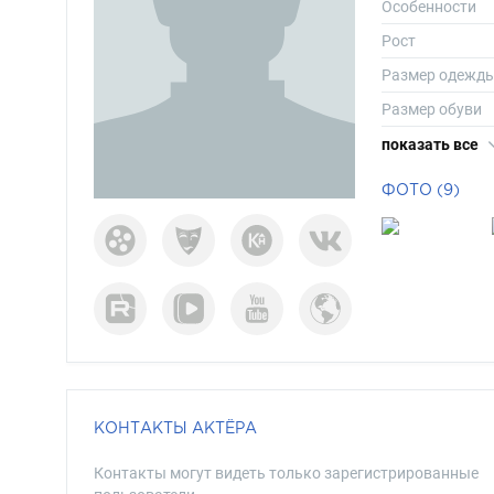
Особенности
Рост
Размер одежд
Размер обуви
Длина волос
показать все
Цвет волос
ФОТО (9)
Цвет глаз
КОНТАКТЫ АКТЁРА
Контакты могут видеть только зарегистрированные