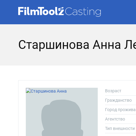
Старшинова Анна Л
Возраст
Гражданство
Город прожива
Агентство
Тип внешности