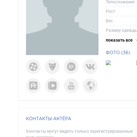
Телосложение
Рост
Вес
Размер одежд
Размер обуви
показать все
Длина волос
ФОТО (36)
Цвет волос
Цвет глаз
КОНТАКТЫ АКТЁРА
Контакты могут видеть только зарегистрированные