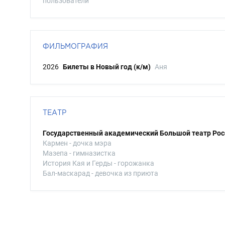
пользователи
ФИЛЬМОГРАФИЯ
2026
Билеты в Новый год (к/м)
Аня
ТЕАТР
Государственный академический Большой театр Рос
Кармен - дочка мэра
Мазепа - гимназистка
История Кая и Герды - горожанка
Бал-маскарад - девочка из приюта