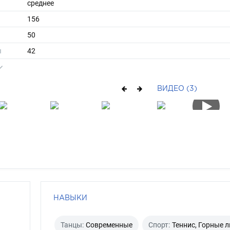
среднее
156
50
ы
42
37
длинные
ВИДЕО (3)
русый
каре-зеленый
НАВЫКИ
Танцы:
Современные
Спорт:
Теннис, Горные 