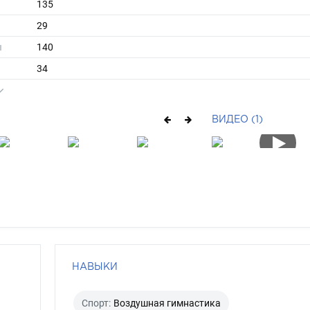
135
29
ы
140
34
длинные
брюнет
ВИДЕО (1)
карий
НАВЫКИ
Спорт:
Воздушная гимнастика