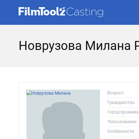
Новрузова Милана 
Возраст
Гражданство
Город прожива
Телосложение
Особенности