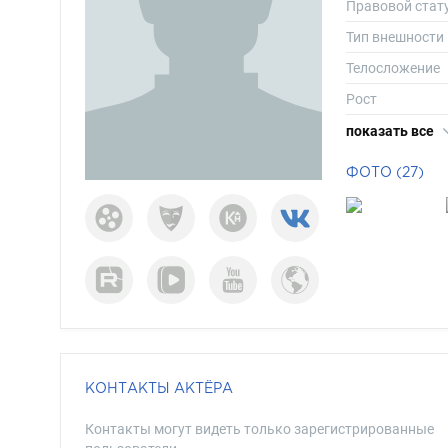
Правовой стат
Тип внешности
Телосложение
Рост
Вес
показать все
Размер одежд
ФОТО (27)
Размер обуви
Длина волос
Цвет волос
Цвет глаз
КОНТАКТЫ АКТЁРА
Контакты могут видеть только зарегистрированные