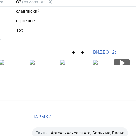
ус
СЗ
(самозанятый)
славянский
стройное
165
54
ы
46
ВИДЕО (2)
39
средние
шатен
серо-зеленый
НАВЫКИ
Танцы:
Аргентинское танго, Бальные, Вальс