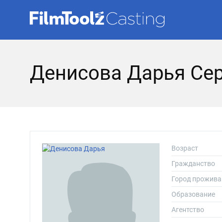
Денисова Дарья Се
Возраст
Гражданство
Город прожива
Образование
Агентство