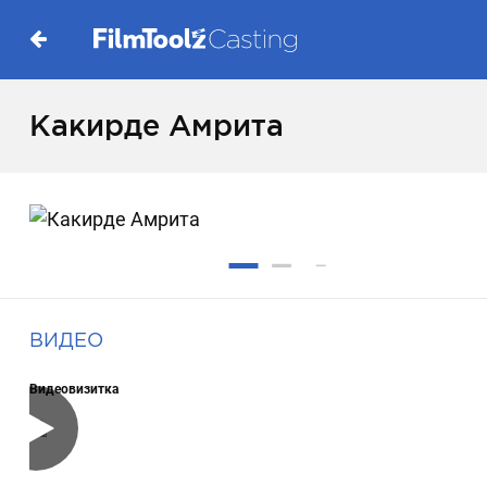
Какирде Амрита
ВИДЕО
Видеовизитка