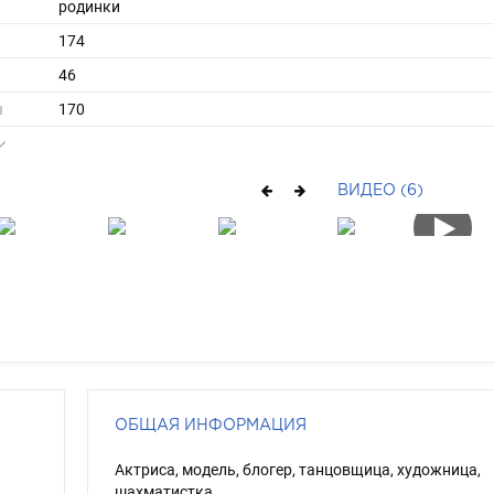
родинки
174
46
ы
170
38
очень длинные
ВИДЕО (6)
шатен
каре-зеленый
ОБЩАЯ ИНФОРМАЦИЯ
Актриса, модель, блогер, танцовщица, художница,
шахматистка