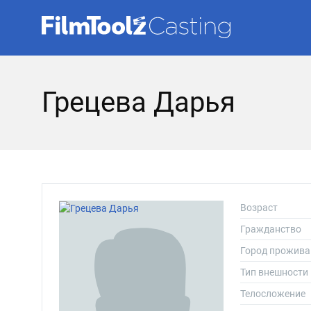
Грецева Дарья
Возраст
Гражданство
Город прожива
Тип внешности
Телосложение