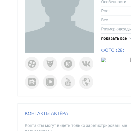
Особенности
Рост
Вес
Размер одежд
Размер обуви
показать все
Длина волос
ФОТО (28)
Цвет волос
Цвет глаз
КОНТАКТЫ АКТЁРА
Контакты могут видеть только зарегистрированные