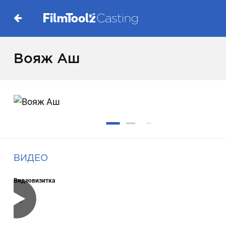
Вояж Аш
ВИДЕО
Видеовизитка