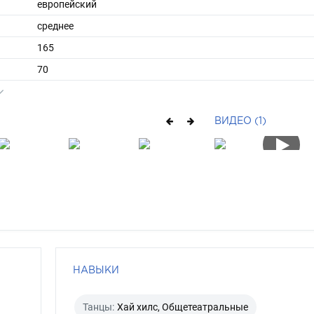
европейский
среднее
165
70
ы
46
40
ВИДЕО (1)
длинные
шатен
карий
НАВЫКИ
Танцы:
Хай хилс, Общетеатральные