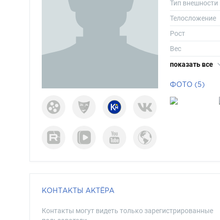
Тип внешности
Телосложение
Рост
Вес
Размер одежд
показать все
Размер обуви
ФОТО (5)
Длина волос
Цвет волос
Цвет глаз
КОНТАКТЫ АКТЁРА
Контакты могут видеть только зарегистрированные