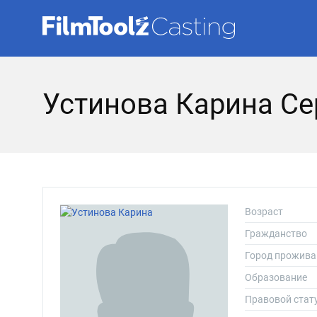
Устинова Карина Се
Возраст
Гражданство
Город прожива
Образование
Правовой стат