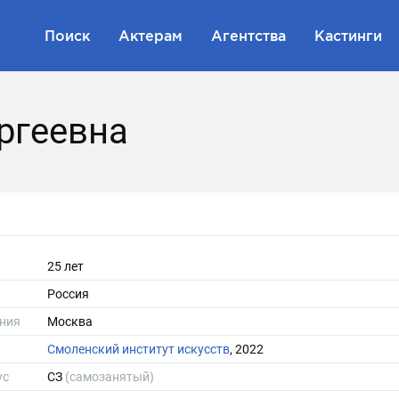
Поиск
Актерам
Агентства
Кастинги
ргеевна
25 лет
Россия
ния
Москва
Cмоленский институт искусств
, 2022
ус
СЗ
(самозанятый)