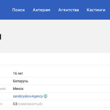
Поиск
Актерам
Агентства
Кастинги
н
16 лет
Беларусь
ния
Минск
serebryakovAgency
ус
СЗ
(самозанятый)