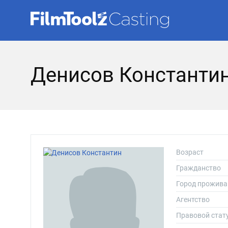
Денисов Константи
Возраст
Гражданство
Город прожива
Агентство
Правовой стат