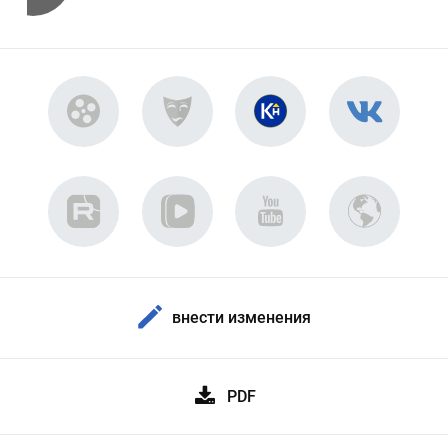
внести изменения
PDF