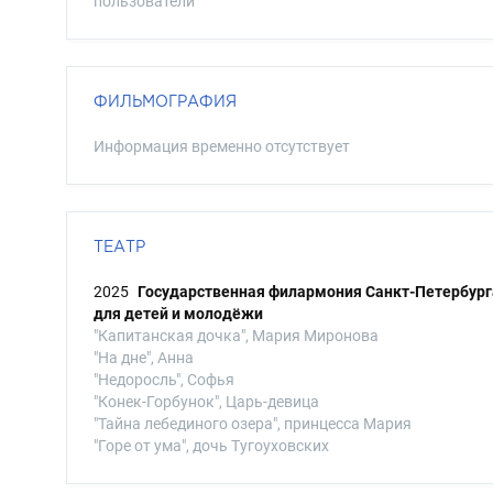
пользователи
ФИЛЬМОГРАФИЯ
Информация временно отсутствует
ТЕАТР
2025
Государственная филармония Санкт-Петербург
для детей и молодёжи
"Капитанская дочка", Мария Миронова
"На дне", Анна
"Недоросль", Софья
"Конек-Горбунок", Царь-девица
"Тайна лебединого озера", принцесса Мария
"Горе от ума", дочь Тугоуховских