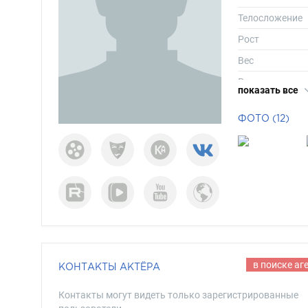
Телосложение
Рост
Вес
Размер одежд
показать все
Размер обуви
ФОТО (12)
Длина волос
Цвет волос
Цвет глаз
в поиске аг
КОНТАКТЫ АКТЁРА
Контакты могут видеть только зарегистрированные