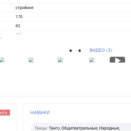
стройное
170
62
ы
44
39
ВИДЕО (3)
длинные
русый
карий
ента
НАВЫКИ
Танцы:
Танго, Общетеатральные, Народные,