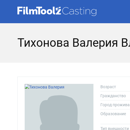
Тихонова Валерия 
Возраст
Гражданство
Город прожива
Образование
Тип внешности