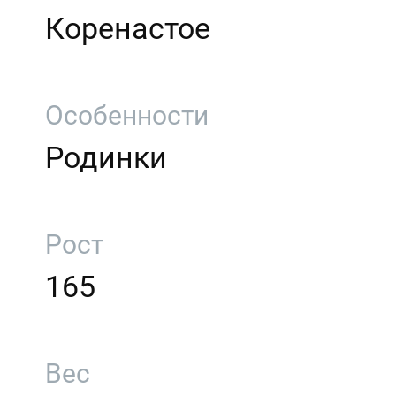
Коренастое
Особенности
Родинки
Рост
165
Вес