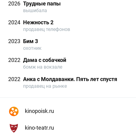
2026
Трудные папы
вышибала
2024
Нежность 2
продавец телефонов
2023
Бим 3
охотник
2022
Дама с собачкой
бомж на вокзале
2022
Анка с Молдаванки. Пять лет спустя
продавец на рынке
kinopoisk.ru
kino-teatr.ru