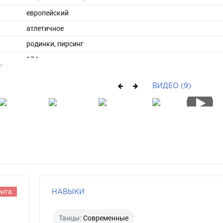
европейский
атлетичное
родинки, пирсинг
174
65
ВИДЕО (9)
ы
42
39
средние
шатен
сине-зеленый
ента
НАВЫКИ
Танцы:
Современные