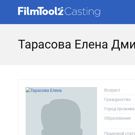
Тарасова Елена Дм
Возраст
Гражданство
Город прожива
Образование
Правовой стат