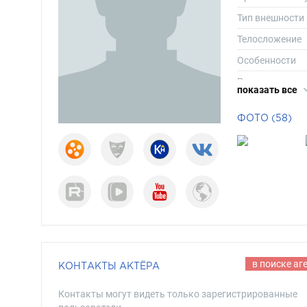
Тип внешности
Телосложение
Особенности
Рост
показать все
Вес
ФОТО (58)
Размер одежд
Размер обуви
Длина волос
Цвет волос
Цвет глаз
в поиске аг
КОНТАКТЫ АКТЁРА
Контакты могут видеть только зарегистрированные