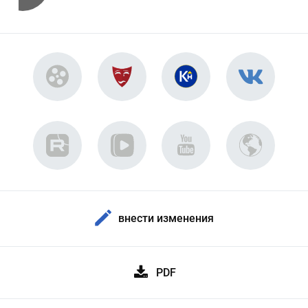
внести изменения
PDF