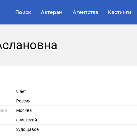
Поиск
Актерам
Агентства
Кастинги
Аслановна
9 лет
Россия
ния
Москва
азиатский
худощавое