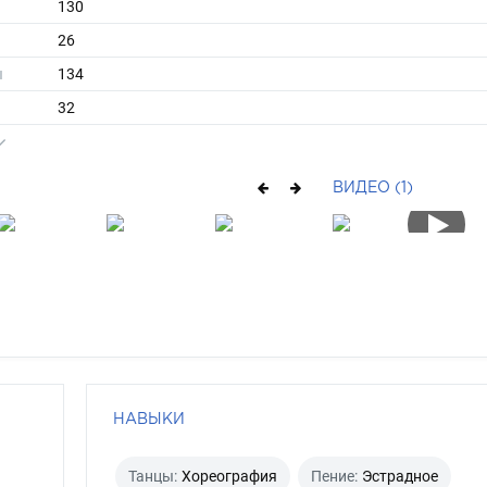
130
26
ы
134
32
длинные
брюнет
ВИДЕО (1)
карий
НАВЫКИ
Танцы:
Хореография
Пение:
Эстрадное