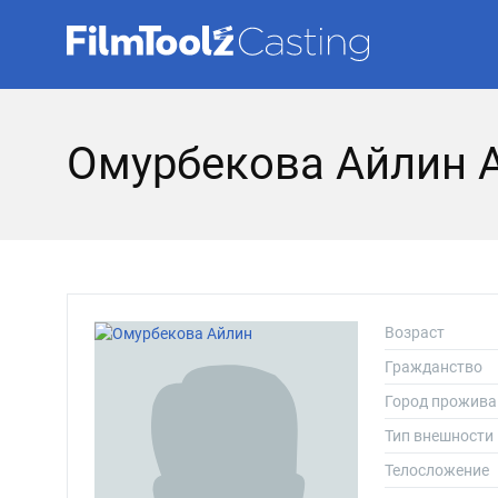
Омурбекова Айлин 
Возраст
Гражданство
Город прожива
Тип внешности
Телосложение