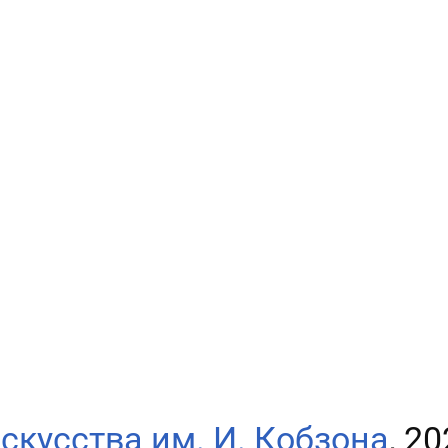
скусства им. И. Кобзона
, 2