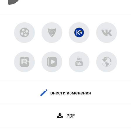
внести изменения
PDF