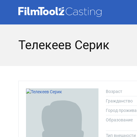
Телекеев Серик
Возраст
Гражданство
Город прожива
Образование
Тип внешности