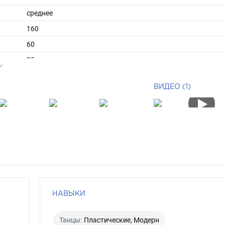
среднее
160
60
38
короткие
ВИДЕО (1)
брюнет
карий
НАВЫКИ
Танцы:
Пластические, Модерн