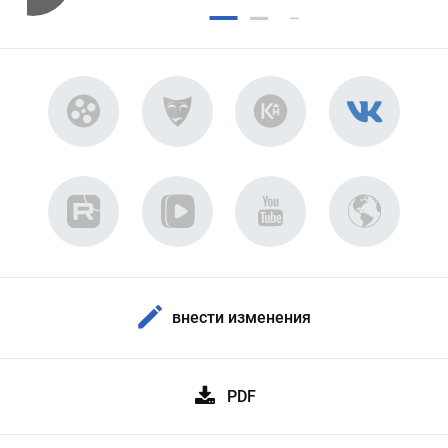
внести изменения
PDF