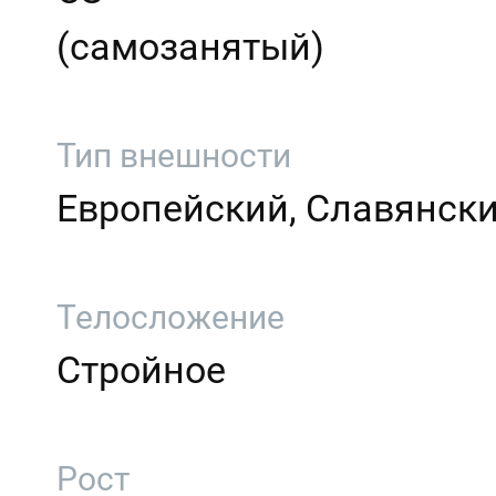
(самозанятый)
Тип внешности
Европейский, Славянск
Телосложение
Стройное
Рост