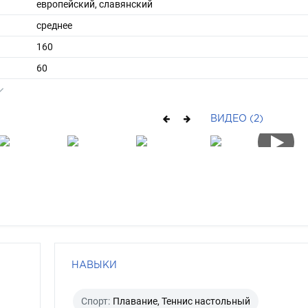
европейский, славянский
среднее
160
60
ы
44
36
ВИДЕО (2)
средние
русый
зеленый
НАВЫКИ
Спорт:
Плавание, Теннис настольный