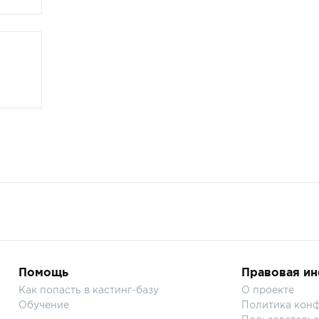
Помощь
Правовая и
Как попасть в кастинг-базу
О проекте
Обучение
Политика кон