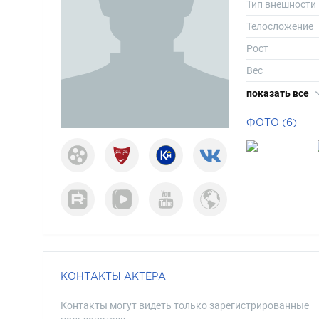
Тип внешности
Телосложение
Рост
Вес
Размер одежд
показать все
Размер обуви
ФОТО (6)
Длина волос
Цвет волос
Цвет глаз
КОНТАКТЫ АКТЁРА
Контакты могут видеть только зарегистрированные