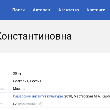
Поиск
Актерам
Агентства
Кастинги
Константиновна
30 лет
Болгария, Россия
ния
Москва
Самарский институт культуры
, 2018, Мастерская М.А. Кар
ус
СЗ
(самозанятый)