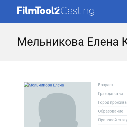
Мельникова Елена 
Возраст
Гражданство
Город прожива
Образование
Правовой стат