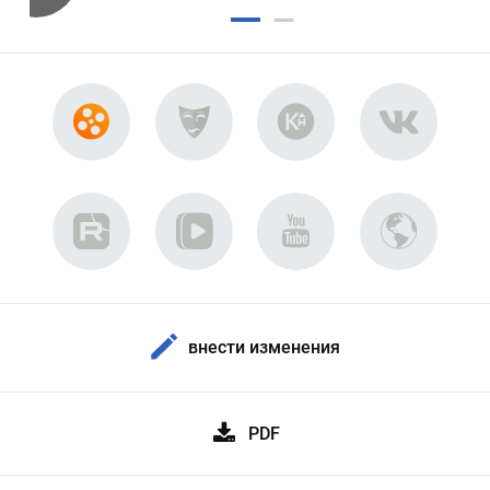
внести изменения
PDF