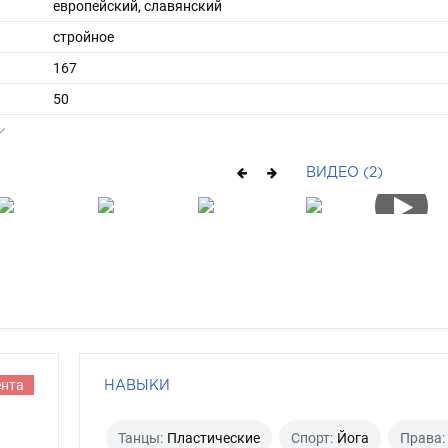
европейский, славянский
стройное
167
50
ы
42
36
ВИДЕО (2)
длинные
русый
каре-зеленый
ента
НАВЫКИ
Танцы:
Пластические
Спорт:
Йога
Права: