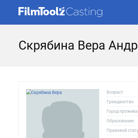
Скрябина Вера Анд
Возраст
Гражданство
Город прожива
Образование
Правовой стат