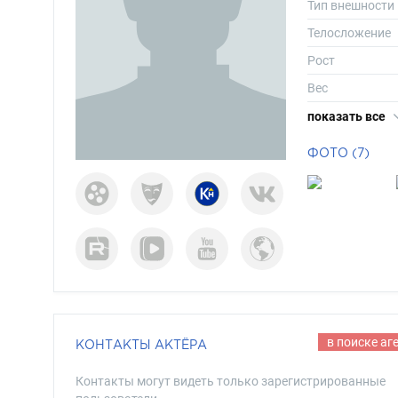
Тип внешности
Телосложение
Рост
Вес
Размер одежд
показать все
Размер обуви
ФОТО (7)
Длина волос
Цвет волос
Цвет глаз
в поиске аг
КОНТАКТЫ АКТЁРА
Контакты могут видеть только зарегистрированные