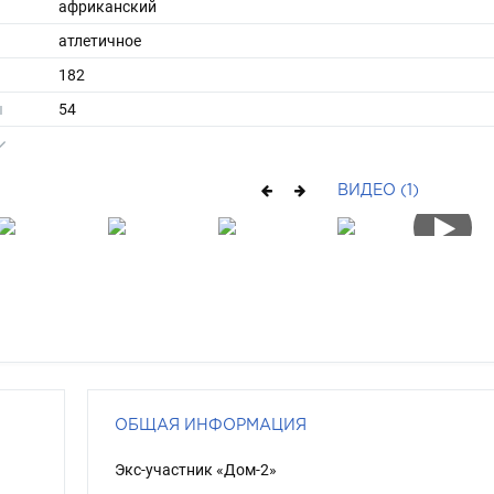
африканский
атлетичное
182
ы
54
44
короткие
ВИДЕО (1)
брюнет
карий
ОБЩАЯ ИНФОРМАЦИЯ
Экс-участник «Дом-2»