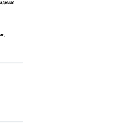
кадемия.
ив,