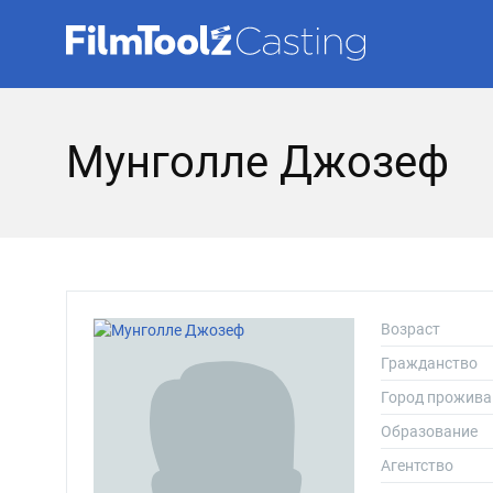
Мунголле Джозеф
Возраст
Гражданство
Город прожива
Образование
Агентство