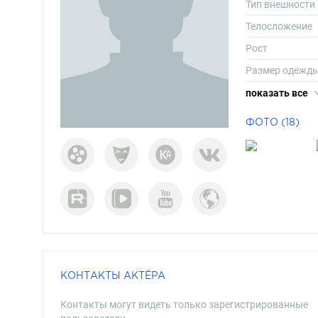
Тип внешности
Телосложение
Рост
Размер одежд
Размер обуви
показать все
Длина волос
ФОТО (18)
Цвет волос
Цвет глаз
КОНТАКТЫ АКТЁРА
Контакты могут видеть только зарегистрированные