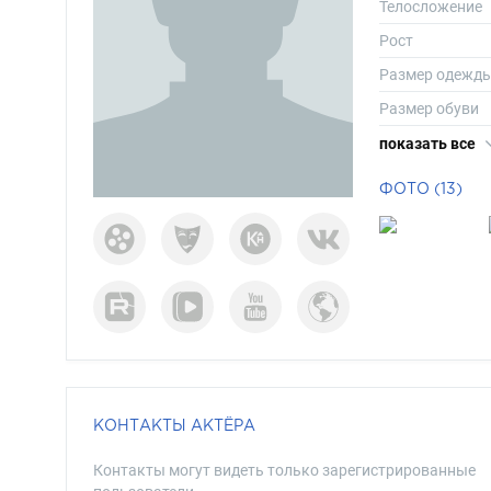
Телосложение
Рост
Размер одежд
Размер обуви
Длина волос
показать все
Цвет волос
ФОТО (13)
Цвет глаз
КОНТАКТЫ АКТЁРА
Контакты могут видеть только зарегистрированные