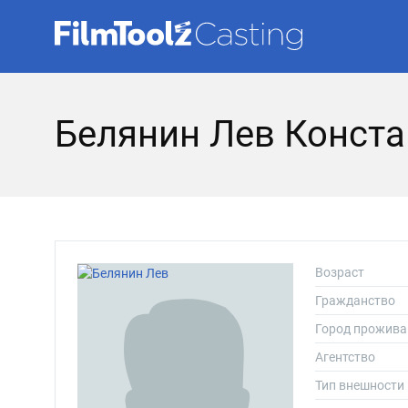
Белянин Лев Конст
Возраст
Гражданство
Город прожива
Агентство
Тип внешности