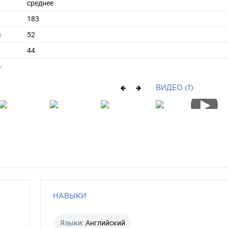
среднее
183
ы
52
44
короткие
брюнет
ВИДЕО (1)
серо-зеленый
НАВЫКИ
Языки:
Английский