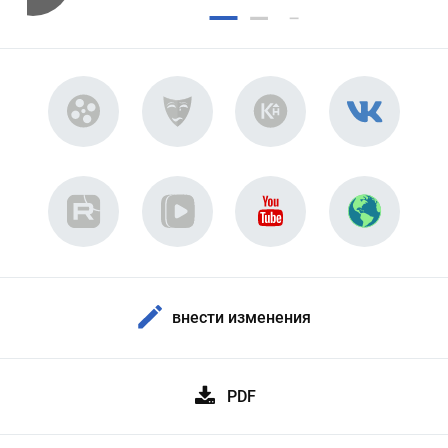
внести изменения
PDF