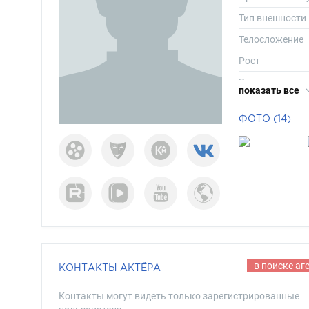
Тип внешности
Телосложение
Рост
Вес
показать все
Размер одежд
ФОТО (14)
Размер обуви
Длина волос
Цвет волос
Цвет глаз
в поиске аг
КОНТАКТЫ АКТЁРА
Контакты могут видеть только зарегистрированные