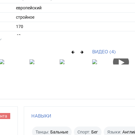
европейский
стройное
170
48
ы
42
ВИДЕО (4)
38
длинные
брюнет
карий
ента
НАВЫКИ
Танцы:
Бальные
Спорт:
Бег
Языки:
Англи