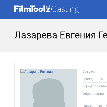
Лазарева Евгения Г
Возраст
Гражданство
Город прожива
Образование
Правовой стат