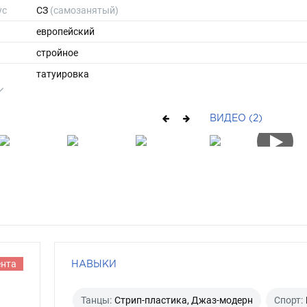
ус
СЗ
(самозанятый)
европейский
стройное
татуировка
168
50
ВИДЕО (2)
ы
42
40
длинные
русый
серо-зеленый
ента
НАВЫКИ
Танцы:
Стрип-пластика, Джаз-модерн
Спорт: