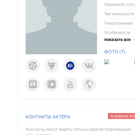
Правовой стат
Тип внешности
Телосложение
Особенности
показать все
Рост
Вес
ФОТО (7)
Размер одежд
Размер обуви
Длина волос
Цвет волос
Цвет глаз
в поиске аг
КОНТАКТЫ АКТЁРА
Контакты могут видеть только зарегистрированные