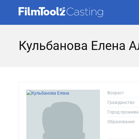
Кульбанова Елена 
Возраст
Гражданство
Город прожива
Образование