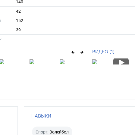
140
42
ы
152
39
средние
русый
ВИДЕО (1)
карий
НАВЫКИ
Спорт:
Волейбол