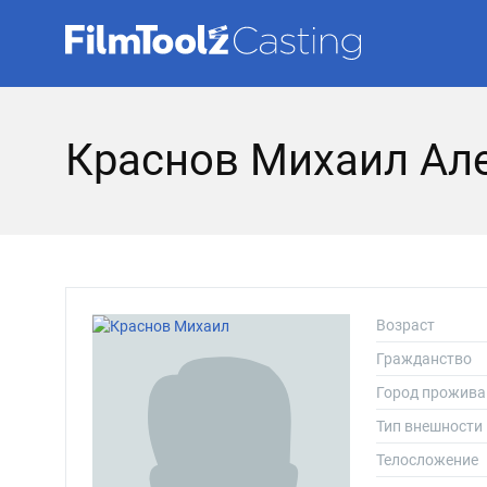
Краснов Михаил Ал
Возраст
Гражданство
Город прожива
Тип внешности
Телосложение