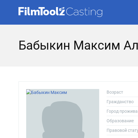
Бабыкин Максим Ал
Возраст
Гражданство
Город прожива
Образование
Правовой стат