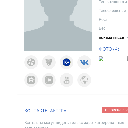
Тип внешности
Телосложение
Рост
Вес
Размер одежд
показать все
Размер обуви
ФОТО (4)
Длина волос
Цвет волос
Цвет глаз
в поиске аг
КОНТАКТЫ АКТЁРА
Контакты могут видеть только зарегистрированные