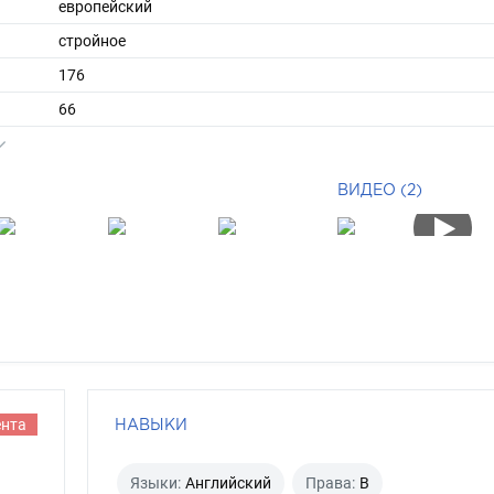
европейский
стройное
176
66
ы
48
43
ВИДЕО (2)
короткие
шатен
карий
ента
НАВЫКИ
Языки:
Английский
Права:
B