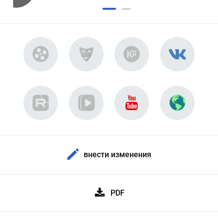
внести изменения
PDF