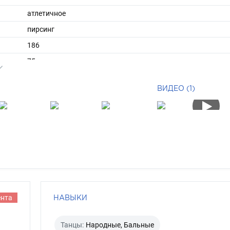
атлетичное
пирсинг
186
75
ы
50
ВИДЕО (1)
44
средние
русый
карий
ента
НАВЫКИ
Танцы:
Народные, Бальные