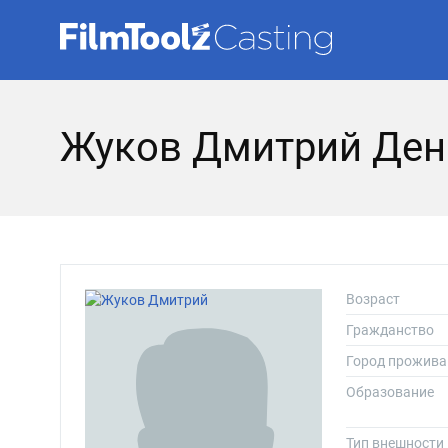
Жуков Дмитрий Ден
Возраст
Гражданство
Город прожива
Образование
Тип внешности