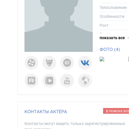
Телосложение
Особенности
Рост
Вес
показать все
Размер одежд
ФОТО (4)
Размер обуви
Длина волос
Цвет волос
Цвет глаз
в поиске аг
КОНТАКТЫ АКТЁРА
Контакты могут видеть только зарегистрированные