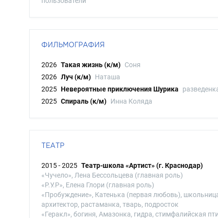
пользователи
ФИЛЬМОГРАФИЯ
2026
Такая жизнь (к/м)
Соня
2026
Луч (к/м)
Наташа
2025
Невероятные приключения Шурика
разведенк
2025
Спираль (к/м)
Инна Коляда
ТЕАТР
2015 - 2025
Театр-школа «Артист» (г. Краснодар)
«Чучело», Лена Бессольцева (главная роль)
«Р.У.Р», Елена Глори (главная роль)
«Пробуждение», Катенька (первая любовь), школьница
архитектор, растаманка, тварь, подросток
«Геракл», богиня, Амазонка, гидра, стимфалийская пт