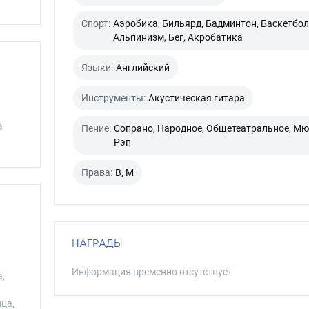
Спорт:
Аэробика, Бильярд, Бадминтон, Баскетбол
Альпинизм, Бег, Акробатика
Языки:
Английский
Инструменты:
Акустическая гитара
а
Пение:
Сопрано, Народное, Общетеатральное, Мю
Рэп
Права:
B, M
НАГРАДЫ
Информация временно отсутствует
,
ица,