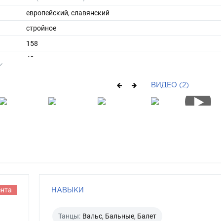
европейский, славянский
стройное
158
43
ы
40
ВИДЕО (2)
36
длинные
шатен
карий
ента
НАВЫКИ
Танцы:
Вальс, Бальные, Балет