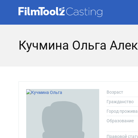
Кучмина Ольга Але
Возраст
Гражданство
Город прожива
Образование
Правовой стат