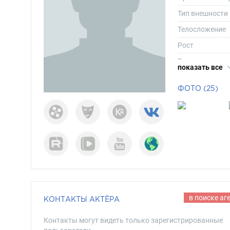
Тип внешности
Телосложение
Рост
Вес
показать все
Размер одежд
ФОТО (25)
Размер обуви
Длина волос
Цвет волос
Цвет глаз
в поиске аг
КОНТАКТЫ АКТЁРА
Контакты могут видеть только зарегистрированные