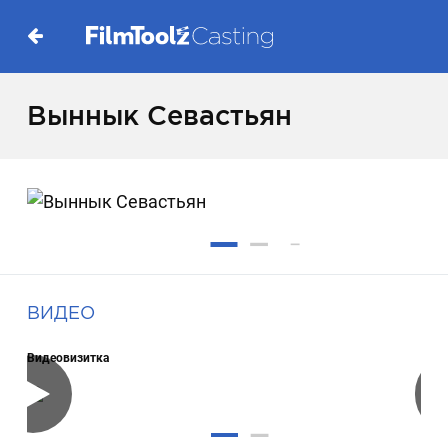
Выннык Севастьян
ВИДЕО
Видеовизитка