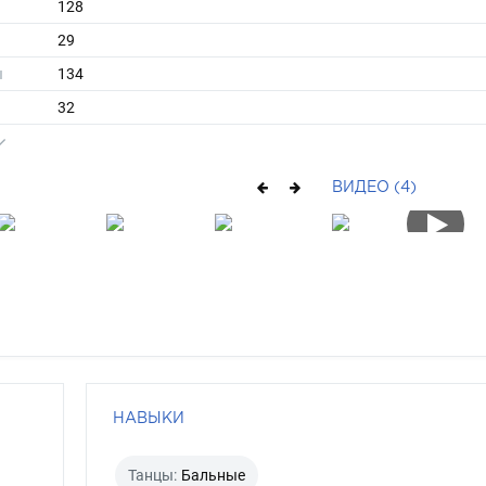
128
29
ы
134
32
длинные
блондин
ВИДЕО (4)
зелено-голубой
НАВЫКИ
Танцы:
Бальные