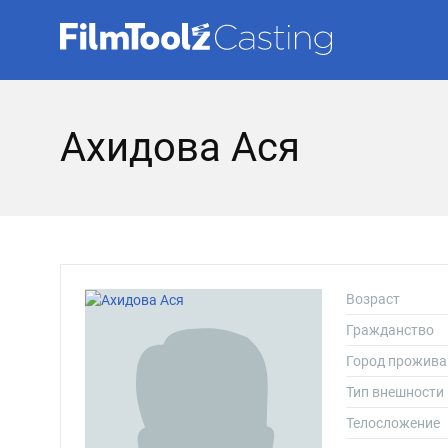
Ахидова Ася
Возраст
Гражданство
Город прожива
Тип внешности
Телосложение