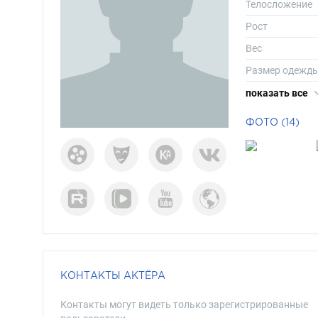
Телосложение
Рост
Вес
Размер одежд
Размер обуви
показать все
Длина волос
ФОТО (14)
Цвет волос
Цвет глаз
КОНТАКТЫ АКТЁРА
Контакты могут видеть только зарегистрированные