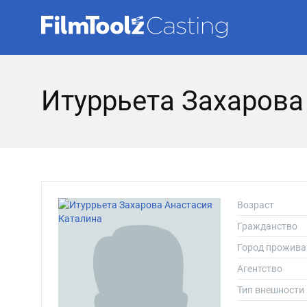
Итуррьета Захарова
Возраст
Гражданство
Город прожива
Агентство
Тип внешности