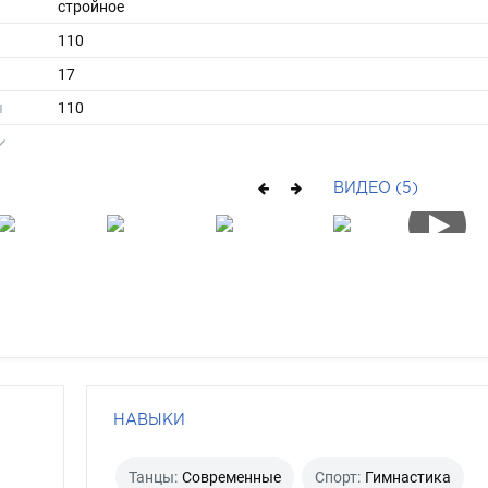
стройное
110
17
ы
110
27
длинные
ВИДЕО (5)
брюнет
черный
НАВЫКИ
Танцы:
Современные
Спорт:
Гимнастика