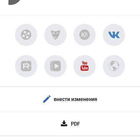
внести изменения
PDF