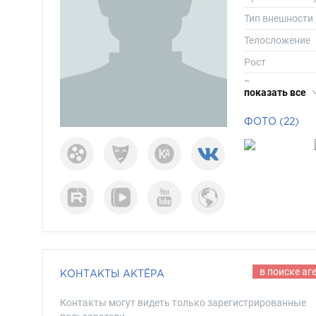
Тип внешности
Телосложение
Рост
Вес
показать все
Размер одежд
ФОТО (22)
Размер обуви
Длина волос
Цвет волос
Цвет глаз
в поиске аг
КОНТАКТЫ АКТЁРА
Контакты могут видеть только зарегистрированные