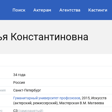
Поиск
Актерам
Агентства
Кастинги
ья Константиновна
34 года
Россия
ния
Санкт-Петербург
Гуманитарный университет профсоюзов
, 2015, Искусств
(актерский, режиссерский), Мастерская В.М. Матвеева
ус
СЗ
(самозанятый)