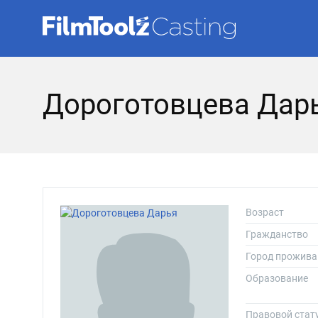
Дороготовцева Дар
Возраст
Гражданство
Город прожива
Образование
Правовой стат