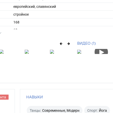
европейский, славянский
стройное
168
60
ы
46
ВИДЕО (1)
39
длинные
рыжий
серо-зеленый
ента
НАВЫКИ
Танцы:
Современные, Модерн
Спорт:
Йога