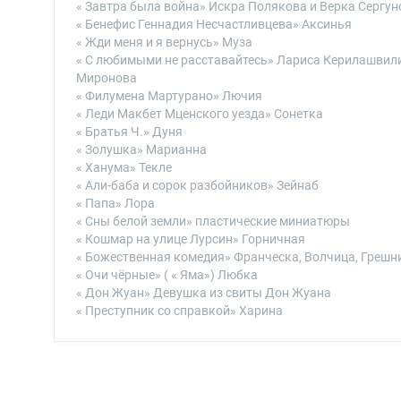
« Завтра была война» Искра Полякова и Верка Сергун
« Бенефис Геннадия Несчастливцева» Аксинья
« Жди меня и я вернусь» Муза
« С любимыми не расставайтесь» Лариса Керилашвили
Миронова
« Филумена Мартурано» Лючия
« Леди Макбет Мценского уезда» Сонетка
« Братья Ч.» Дуня
« Золушка» Марианна
« Ханума» Текле
« Али-баба и сорок разбойников» Зейнаб
« Папа» Лора
« Сны белой земли» пластические миниатюры
« Кошмар на улице Лурсин» Горничная
« Божественная комедия» Франческа, Волчица, Грешн
« Очи чёрные» ( « Яма») Любка
« Дон Жуан» Девушка из свиты Дон Жуана
« Преступник со справкой» Харина