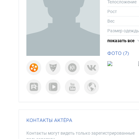
Телосложение
Рост
Вес
Размер одежд
Размер обуви
показать все
Длина волос
ФОТО (7)
Цвет волос
Цвет глаз
КОНТАКТЫ АКТЁРА
Контакты могут видеть только зарегистрированные