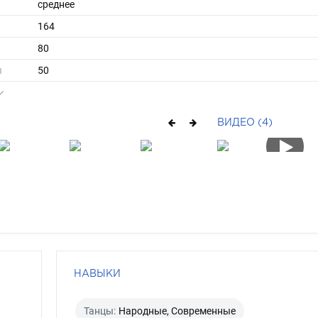
среднее
164
80
ы
50
36
средние
ВИДЕО (4)
русый
серо-зеленый
НАВЫКИ
Танцы:
Народные, Современные