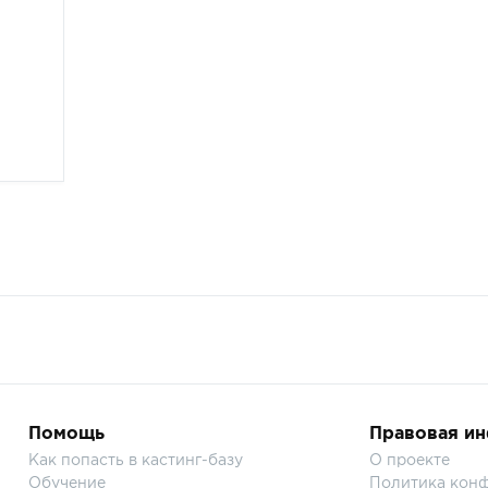
Помощь
Правовая и
Как попасть в кастинг-базу
О проекте
Обучение
Политика кон