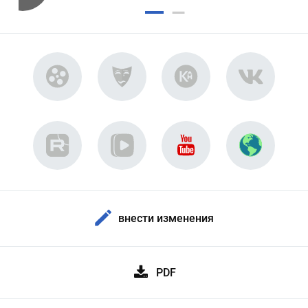
внести изменения
PDF