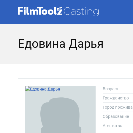
Едовина Дарья
Возраст
Гражданство
Город прожива
Образование
Агентство