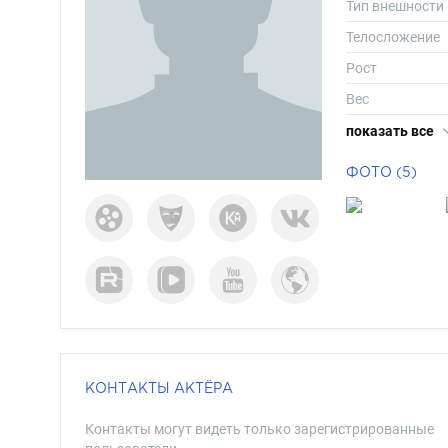
Тип внешности
Телосложение
Рост
Вес
Размер одежд
показать все
Размер обуви
ФОТО (5)
Длина волос
Цвет волос
Цвет глаз
КОНТАКТЫ АКТЁРА
Контакты могут видеть только зарегистрированные