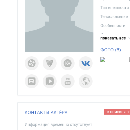
Тип внешности
Телосложение
Особенности
Рост
показать все
Вес
ФОТО (8)
Размер одежд
Размер обуви
Длина волос
Цвет волос
Цвет глаз
в поиске аг
КОНТАКТЫ АКТЁРА
Информация временно отсутствует