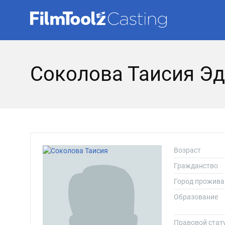
Соколова Таисия Э
Возраст
Гражданство
Город прожива
Образование
Правовой стат