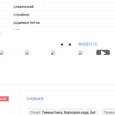
славянский
стройное
родимые пятна
165
57
ВИДЕО (1)
ы
44
38
средние
брюнет
голубой
ента
НАВЫКИ
Спорт:
Гимнастика, Верховая езда, Бег
Права