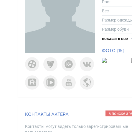
Рост
Вес
Размер одежд
Размер обуви
Длина волос
показать все
Цвет волос
ФОТО (15)
Цвет глаз
в поиске аг
КОНТАКТЫ АКТЁРА
Контакты могут видеть только зарегистрированные