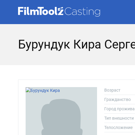
Бурундук Кира Серг
Возраст
Гражданство
Город прожива
Тип внешности
Телосложение