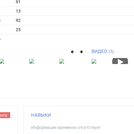
91
13
ы
92
25
длинные
русый
ВИДЕО (1)
голубой
ента
НАВЫКИ
Информация временно отсутствует